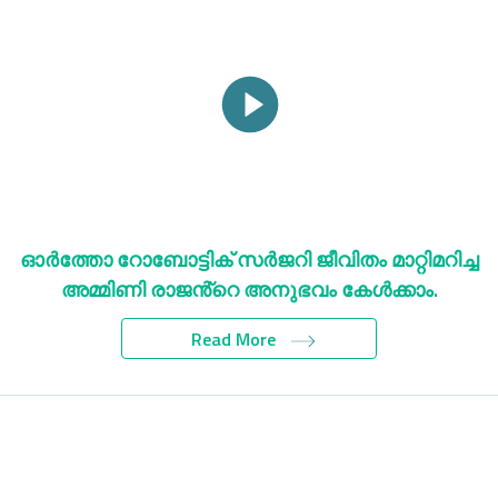
ഓർത്തോ റോബോട്ടിക് സർജറി ജീവിതം മാറ്റിമറിച്ച
അമ്മിണി രാജൻ്റെ അനുഭവം കേൾക്കാം.
Read More