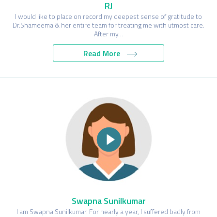
RJ
I would like to place on record my deepest sense of gratitude to
Dr.Shameema & her entire team for treating me with utmost care.
After my…
Read More
Swapna Sunilkumar
I am Swapna Sunilkumar. For nearly a year, I suffered badly from