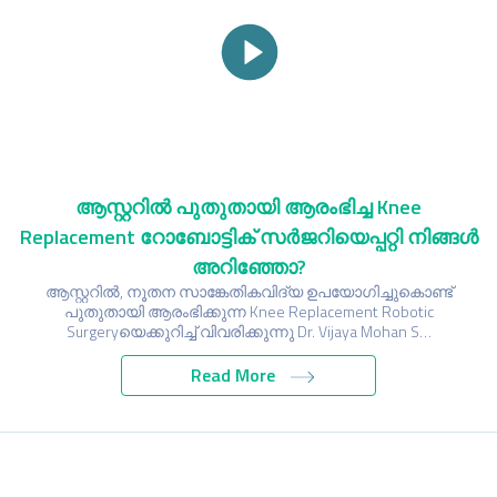
ആസ്റ്ററിൽ പുതുതായി ആരംഭിച്ച Knee
Replacement റോബോട്ടിക് സർജറിയെപ്പറ്റി നിങ്ങൾ
അറിഞ്ഞോ?
ആസ്റ്ററിൽ, നൂതന സാങ്കേതികവിദ്യ ഉപയോഗിച്ചുകൊണ്ട്
പുതുതായി ആരംഭിക്കുന്ന Knee Replacement Robotic
Surgeryയെക്കുറിച്ച് വിവരിക്കുന്നു Dr. Vijaya Mohan S…
Read More