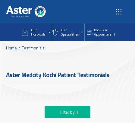
Skip to main content
Our
Our
Book An
Hospitals
Specialities
Appointment
Home
Testimonials
Aster Medcity Kochi Patient Testimonials
Filter by