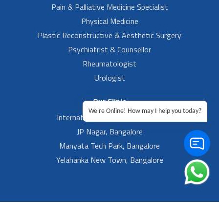
Pain & Palliative Medicine Specialist
Physical Medicine
Plastic Reconstructive & Aesthetic Surgery
Psychiatrist & Counsellor
Rheumatologist
Urologist
Our Clinic
We're Online! How may I help you today?
International Airport, Bangalore.
JP Nagar, Bangalore
Manyata Tech Park, Bangalore
Yelahanka New Town, Bangalore
Footer Left Menu
Privacy
Sitemap