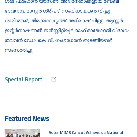
ശ്രീ. ഫര്‍ഹാന്‍ യാസിന്‍, അഭിനേതാക്കളായ ബേബി
ദേവനന്ദ, മാസ്റ്റര്‍ ശ്രീപദ്, സംവിധായകന്‍ വിഷ്ണു
ശശിശങ്കര്‍, തിരക്കഥാകൃത്ത് അഭിലാഷ് പിള്ള, ആസ്റ്റര്‍
ഇന്റർനാഷണൽ ഇൻസ്റ്റിറ്റ്യൂട്ട് ഓഫ് ഓങ്കോളജി വിഭാഗം
തലവന്‍ ഡോ. കെ. വി. ഗംഗാധരന്‍ തുടങ്ങിയവര്‍
സംസാരിച്ചു.
Special Report
Featured News
Aster MIMS Calicut Achieves a National