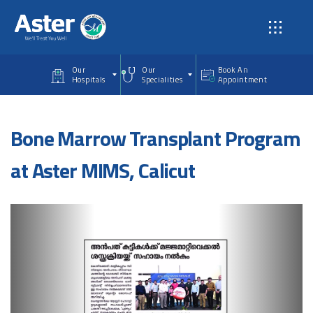
Skip to main content
Our
Our
Book An
Hospitals
Specialities
Appointment
Bone Marrow Transplant Program
at Aster MIMS, Calicut