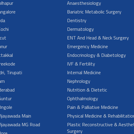
lhapur
Anaesthesiology
angalore
Bariatric Metabolic Surgery
da
Dentistry
ochi
Dermatology
cut
ENT And Head & Neck Surgery
nur
Emergency Medicine
takkal
Endocrinology & Diabetology
reekode
IVF & Fertility
ri, Tirupati
Internal Medicine
am
Nephrology
derabad
Nutrition & Dietetic
untur
Ophthalmology
ngole
Pain & Palliative Medicine
ijayawada Main
Physical Medicine & Rehabilitatio
ijayawada MG Road
Plastic Reconstructive & Aesthet
Surgery
lore