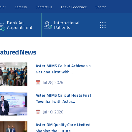
elp?
Careers
Contact Us
Leave Feedback
Search
Book An
International
Appointment
Patients
atured News
Aster MIMS Calicut Achieves a
National First with ...
Jul 28, 2026
Aster MIMS Calicut Hosts First
Townhall with Aster...
Jul 18, 2026
Aster DM Quality Care Limited:
Shaping the Future ...