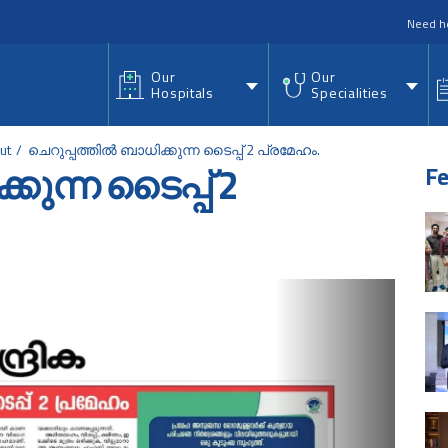
nu
Need h
Our
Our
Hospitals
Specialities
ut
ചെറുപ്പത്തില്‍ ബാധിക്കുന്ന ടൈപ്പ് 2 പ്രമേഹം.
്കുന്ന ടൈപ്പ് 2
Fe