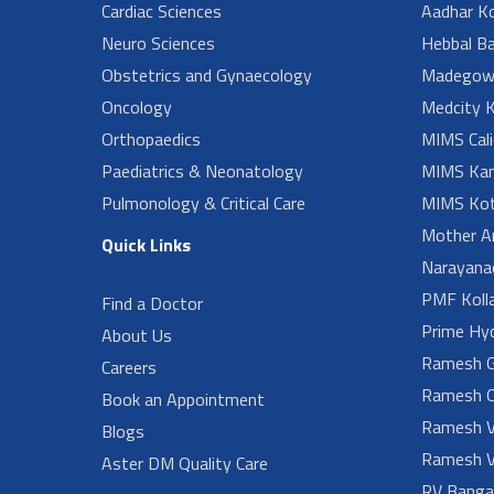
Cardiac Sciences
Aadhar Ko
Neuro Sciences
Hebbal B
Obstetrics and Gynaecology
Madegow
Oncology
Medcity K
Orthopaedics
MIMS Cali
Paediatrics & Neonatology
MIMS Kan
Pulmonology & Critical Care
MIMS Kot
Mother A
Quick Links
Narayanad
PMF Koll
Find a Doctor
Prime Hy
About Us
Ramesh G
Careers
Ramesh O
Book an Appointment
Ramesh V
Blogs
Ramesh V
Aster DM Quality Care
RV Banga