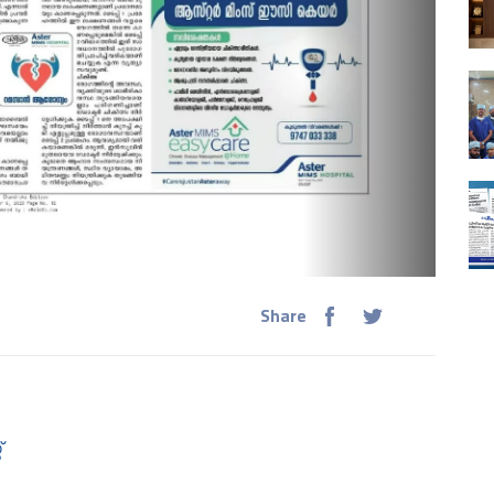
Share
്