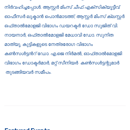
നിർവഹിച്ചപ്പോൾ. ആസ്റ്റർ മിംസ് ചീഫ് എക്സിക്യൂട്ടീവ്
ഓഫീസർ ലുക്മാൻ പൊൻമാടത്ത്, ആസ്റ്റർ മിംസ് ക്ലസ്റ്റർ
ഒഫ്‍താൽമോളജി വിഭാഗം ഡയറക്ടർ ഡോ സുജിത് വി.
നായനാർ, ഒഫ്‍താൽമോളജി മേധാവി ഡോ. സുനിത
മാത്യു, കുട്ടികളുടെ നേത്രരോഗ വിഭാഗം
കൺസൾട്ടൻറ് ഡോ. എ.ജെ നിർമൽ, ഓഫ്താൽമോളജി
വിഭാഗം ഡോക്ടർമാർ, മറ്റ് സീനിയർ കൺസൾട്ടന്റുമാർ
തുടങ്ങിയവർ സമീപം.​