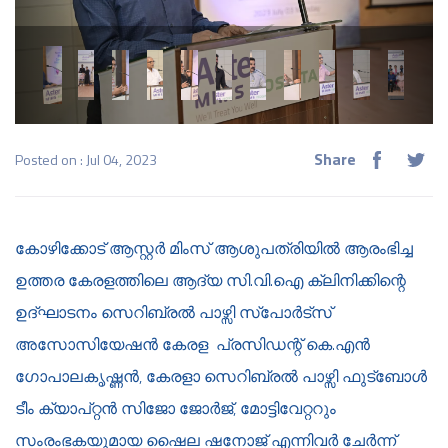
Share
Posted on : Jul 04, 2023
കോഴിക്കോട് ആസ്റ്റർ മിംസ് ആശുപത്രിയിൽ ആരംഭിച്ച
ഉത്തര കേരളത്തിലെ ആദ്യ സി.വി.ഐ ക്ലിനിക്കിന്റെ
ഉദ്ഘാടനം സെറിബ്രൽ പാഴ്സി സ്പോർട്സ്
അസോസിയേഷൻ കേരള പ്രസിഡന്റ് കെ.എൻ
ഗോപാലകൃഷ്ണൻ, കേരളാ സെറിബ്രൽ പാഴ്സി ഫുട്ബോൾ
ടീം ക്യാപ്റ്റൻ സിജോ ജോർജ്, മോട്ടിവേറ്ററും
സംരംഭകയുമായ ഷൈല ഷനോജ് എന്നിവർ ചേർന്ന്