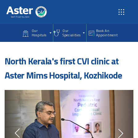
Skip to main content
Our
Our
Book An
Hospitals
Specialities
Appointment
North Kerala's first CVI clinic at
Aster Mims Hospital, Kozhikode